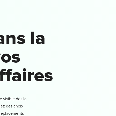
ans la
vos
ffaires
 visible dès la
gez des choix
 déplacements